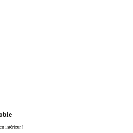
oble
n intérieur !